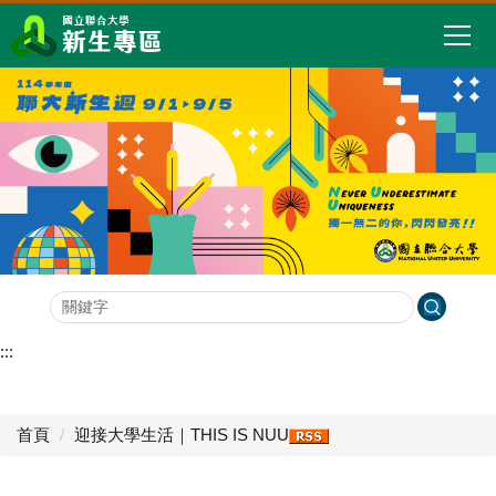
跳
到
主
要
內
容
區
:::
首頁
迎接大學生活｜THIS IS NUU