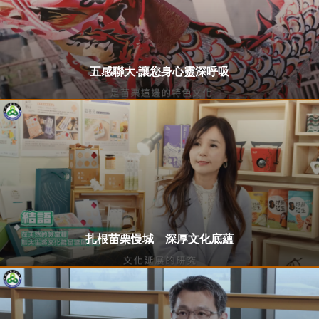
五感聯大‧讓您身心靈深呼吸
扎根苗栗慢城 深厚文化底蘊