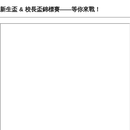
新生盃 & 校長盃錦標賽——等你來戰！