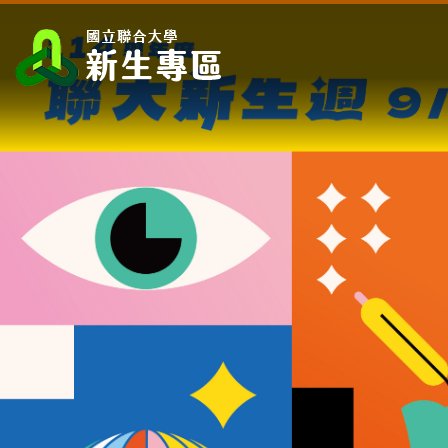
跳
到
主
要
內
容
區