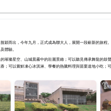
中脫穎而出，今年九月，正式成為聯大人，展開一段嶄新的旅程
長及體驗。
星的璀璨星空、山城晨霧中的壯麗景緻；可以聽見傳承舞龍的鼓
花香；可以嘗鮮凍心冰淇淋、學餐的熱騰料理與苗栗道地小吃；