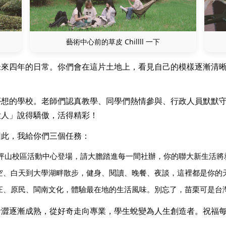
藝術中心前的草皮 Chillll 一下
未來四年的日常。你們會在這片土地上，看見自己的模樣逐漸清
。
夢想的學校。老師們認真教學、同學們熱情參與、行政人員默默
大人」說得驕傲，活得精彩！
因此，我給你們三個任務：
二坪山校區活動中心登場，請大膽踏進每一間社辦，你的聯大新生活將
空、白天到大學湖畔散步，健身、閱讀、晚餐、夜談，這裡都是你的
庄、原民、閩南文化，體驗最在地的生活風味。別忘了，苗栗可是台
青澀逐漸成熟，從好奇走向專業，學生蛻變為人生創造者。祝福