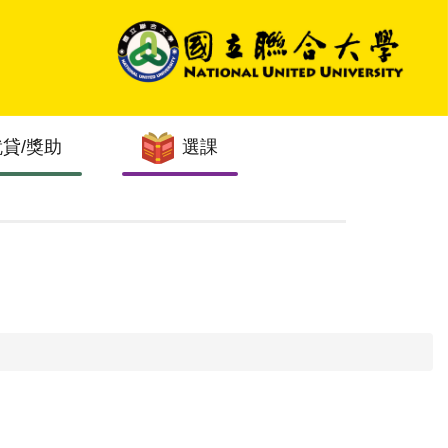
就貸/獎助
選課